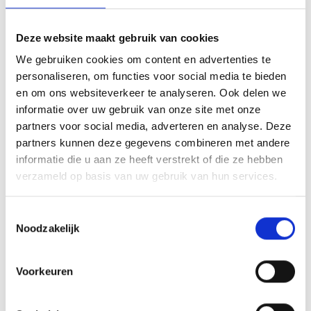
: Ambtelijk Secretaris Medezegg
Bekijk vacature
Deze website maakt gebruik van cookies
We gebruiken cookies om content en advertenties te
personaliseren, om functies voor social media te bieden
Pedagogisch medewerker
en om ons websiteverkeer te analyseren. Ook delen we
logeerhuizen – tijdelijke functie
informatie over uw gebruik van onze site met onze
partners voor social media, adverteren en analyse. Deze
Standplaats
partners kunnen deze gegevens combineren met andere
informatie die u aan ze heeft verstrekt of die ze hebben
Den Haag
verzameld op basis van uw gebruik van hun services.
Uren per week
30-32 uur
Toestemmingsselectie
Noodzakelijk
Salaris
€ 2.922 - 4.176 per maand
Voorkeuren
Zie jij de jongere achter het gedrag?