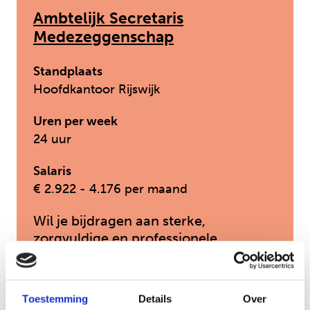
Ambtelijk Secretaris
Medezeggenschap
Standplaats
Hoofdkantoor Rijswijk
Uren per week
24 uur
Salaris
€ 2.922 - 4.176 per maand
Wil je bijdragen aan sterke,
zorgvuldige en professionele
medezeggenschap binnen
Jeugdformaat?
Toestemming
Details
Over