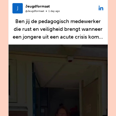
Jeugdformaat
@Jeugdformaat
1 day ago
Ben jij de pedagogisch medewerker
die rust en veiligheid brengt wanneer
een jongere uit een acute crisis komt?
Voor onze crisisgroep zijn we op zoek
naar nieuwe collega's!
Op de crisisgroep vang je jongeren op
die door een crisissituatie tijdelijk niet
thuis kunnen wonen. Je biedt
structuur, vertrouwen en een veilige
plek, terwijl je samen met collega's,
ouders en andere hulpverleners werkt
aan stabiliteit en een passend