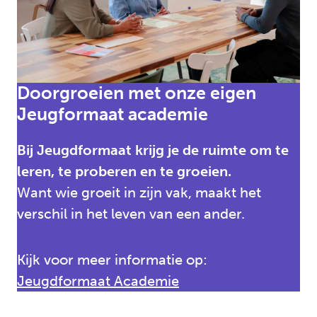
Doorgroeien met onze eigen
Jeugformaat academie
Bij Jeugdformaat krijg je de ruimte om te
leren, te proberen en te groeien.
Want wie groeit in zijn vak, maakt het
verschil in het leven van een ander.
Kijk voor meer informatie op:
Jeugdformaat Academie