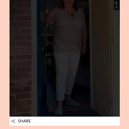
toekomstperspectief.
Benieuwd hoe het is om op de
crisisgroep van Jeugdformaat te
werken? In de video hieronder vertelt
een van je misschien wel toekomstige
collega's over het werk en de impact
die je kunt maken.
Zie jij jezelf hier wel werken? We
horen graag van je! Solliciteer via
deze link 👉
https://lnkd.in/e2mxurN9
#vacature #crisisgroep
SHARE
#pedagogischmedewerker