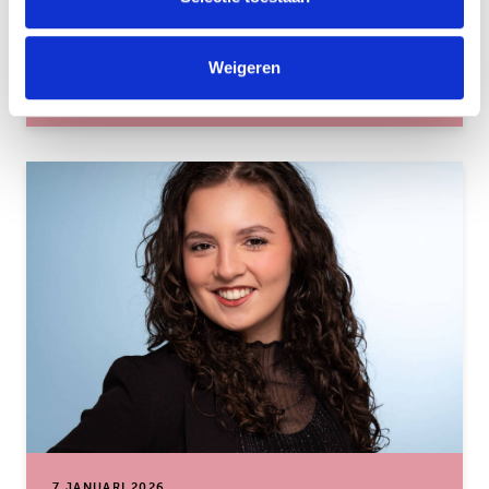
groeien in een hecht team.
Weigeren
over: ‘Lloyd begeleidt jongeren in hun
Lees meer
7 JANUARI 2026