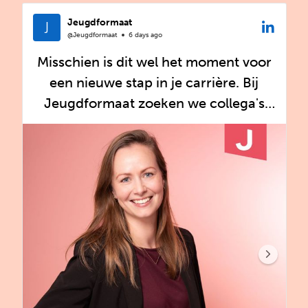
#Jeugdformaat
Jeugdformaat
@Jeugdformaat
6 days ago
Misschien is dit wel het moment voor
een nieuwe stap in je carrière. Bij
Jeugdformaat zoeken we collega's
die met passie en betrokkenheid
willen bijdragen aan de ontwikkeling
van kinderen, jongeren en gezinnen.
Kinder- en jeugdpsychiater
https://lnkd.in/eBshX3Sa
Ambulant hulpverlener bij
Ouderschap Blijft
https://lnkd.in/e3bSj_9N