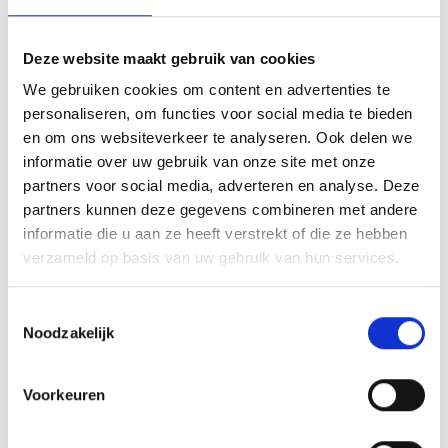
het de moeite waard. Thalita vertelt: “Je
bent op verschillende niveaus aan het
Deze website maakt gebruik van cookies
opvoeden. Dit vergt veel denkwerk, want ik
We gebruiken cookies om content en advertenties te
moet steeds opnieuw inschatten wat een
personaliseren, om functies voor social media te bieden
kind nodig heeft. Soms is dat bijvoorbeeld
en om ons websiteverkeer te analyseren. Ook delen we
een trauma sensitieve aanpak. Het is
informatie over uw gebruik van onze site met onze
bijzonder om de resultaten te zien.”
partners voor social media, adverteren en analyse. Deze
partners kunnen deze gegevens combineren met andere
Voorbeelden van wat het werk zo mooi
informatie die u aan ze heeft verstrekt of die ze hebben
maakt heeft Thalita genoeg: “Een jongetje
verzameld op basis van uw gebruik van hun services.
in het gezinshuis was heel gespannen en
moeilijk in de omgang. Het was lastig om
Toestemmingsselectie
Noodzakelijk
met hem in gesprek te gaan, want hij
communiceerde vooral door agressie te
Voorkeuren
uiten en te huilen. We hebben zo hard
gewerkt om hem te leren dat er andere