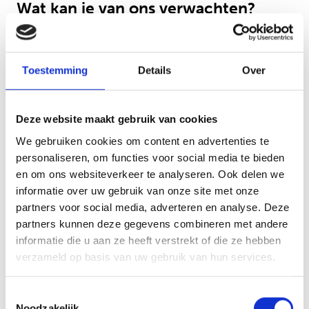
Wat kan je van ons verwachten?
Als je aan de slag gaat als pedagogisch
medewerker/jeugdzorgwerker D dan
Toestemming
Details
Over
bedraagt jouw salaris minimaal € 2.818,-
en kan oplopen tot maximaal en € 4.027,-
Deze website maakt gebruik van cookies
bruto per maand (schaal 7) bij een fulltime
We gebruiken cookies om content en advertenties te
dienstverband (36 uur) conform de CAO
personaliseren, om functies voor social media te bieden
Jeugdzorg
en om ons websiteverkeer te analyseren. Ook delen we
informatie over uw gebruik van onze site met onze
partners voor social media, adverteren en analyse. Deze
Een jaarcontract (met uitzicht op een
partners kunnen deze gegevens combineren met andere
vast dienstverband) van 28 tot 36 uur
informatie die u aan ze heeft verstrekt of die ze hebben
per week
verzameld op basis van uw gebruik van hun services.
Onregelmatigheidstoeslag (ORT) voor
als je op onregelmatige tijden moet
Toestemmingsselectie
Noodzakelijk