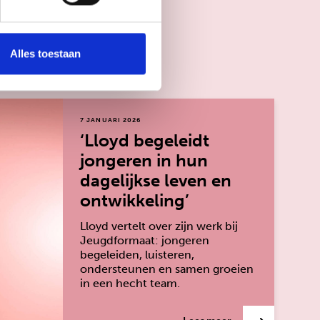
Alles toestaan
7 JANUARI 2026
‘Lloyd begeleidt
jongeren in hun
dagelijkse leven en
ontwikkeling’
Lloyd vertelt over zijn werk bij
Jeugdformaat: jongeren
begeleiden, luisteren,
ondersteunen en samen groeien
in een hecht team.
over: ‘Lloyd begel