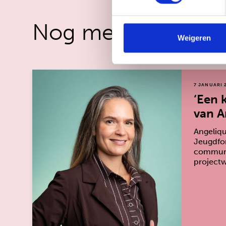
Nog meer om naar 
Weigeren
7 JANUARI 
‘Een k
van A
Angeliqu
Jeugdfor
communic
projectw