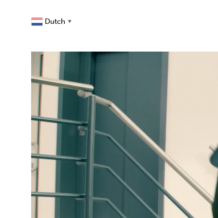
Dutch
▼