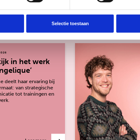
te kijken
Selectie toestaan
2026
ijk in het werk
ngelique’
e deelt haar ervaring bij
maat: van strategische
atie tot trainingen en
erk.
over: ‘Een kijk in het werk van Angelique’