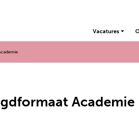
Vacatures
O
 Academie
eugdformaat Academie