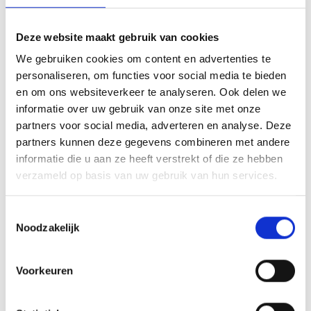
: Ambtelijk Secretaris Medezegg
Bekijk vacature
Deze website maakt gebruik van cookies
We gebruiken cookies om content en advertenties te
personaliseren, om functies voor social media te bieden
Pedagogisch medewerker
en om ons websiteverkeer te analyseren. Ook delen we
logeerhuizen – tijdelijke functie
informatie over uw gebruik van onze site met onze
partners voor social media, adverteren en analyse. Deze
partners kunnen deze gegevens combineren met andere
Standplaats
informatie die u aan ze heeft verstrekt of die ze hebben
Den Haag
verzameld op basis van uw gebruik van hun services.
Uren per week
30-32 uur
Toestemmingsselectie
Noodzakelijk
Salaris
€ 2.922 - 4.176 per maand
Voorkeuren
Zie jij de jongere achter het gedrag?