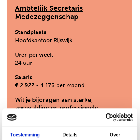
Ambtelijk Secretaris
Medezeggenschap
Standplaats
Hoofdkantoor Rijswijk
Uren per week
24 uur
Salaris
€ 2.922 - 4.176 per maand
Wil je bijdragen aan sterke,
zorgvuldige en professionele
medezeggenschap binnen
Jeugdformaat?
Toestemming
Details
Over