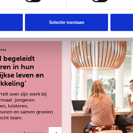
te kijken
Selectie toestaan
2026
d begeleidt
ren in hun
ijkse leven en
kkeling’
telt over zijn werk bij
rmaat: jongeren
en, luisteren,
eunen en samen groeien
echt team.
over: ‘Lloyd begeleidt jongeren in hun dageli