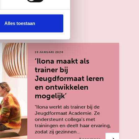
Alles toestaan
19 JANUARI 2026
‘Ilona maakt als
trainer bij
Jeugdformaat leren
en ontwikkelen
mogelijk’
"Ilona werkt als trainer bij de
Jeugdformaat Academie. Ze
ondersteunt collega’s met
trainingen en deelt haar ervaring,
zodat zij gezinnen…
jkse leven en ontwikkeling’
over: ‘Ilona maakt 