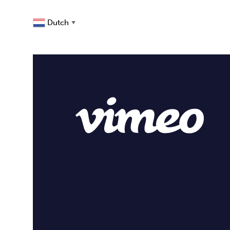
Dutch
▼