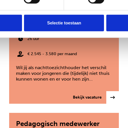
Nachttoezichthouder
Selectie toestaan
Den Haag
26 uur
€ 2.545 - 3.580 per maand
Wil jij als nachttoezichthouder het verschil
maken voor jongeren die (tijdelijk) niet thuis
kunnen wonen en er voor hen zijn…
: Nachttoezi
Bekijk vacature
Pedagogisch medewerker