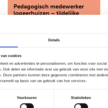
Pedagogisch medewerker
logeerhuizen – tijdelijke
functie
Den Haag
Details
30-32 uur
 van cookies
€ 2.922 - 4.176 per maand
ent en advertenties te personaliseren, om functies voor social
. Ook delen we informatie over uw gebruik van onze site met on
Zie jij de jongere achter het gedrag? Kom
werken in onze logeerhuizen en help
e. Deze partners kunnen deze gegevens combineren met andere i
jongeren bouwen aan een veilige toekomst.
erzameld op basis van uw gebruik van hun services.
: Pedagogisch
Bekijk vacature
Voorkeuren
Statistieken