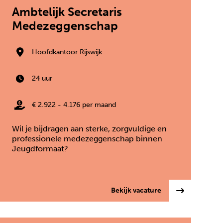
Ambtelijk Secretaris
Medezeggenschap
Hoofdkantoor Rijswijk
24 uur
€ 2.922 - 4.176 per maand
Wil je bijdragen aan sterke, zorgvuldige en
professionele medezeggenschap binnen
Jeugdformaat?
ondersteuner / Administratief Medewerker bij rondomJou
: Ambtelijk Secre
Bekijk vacature