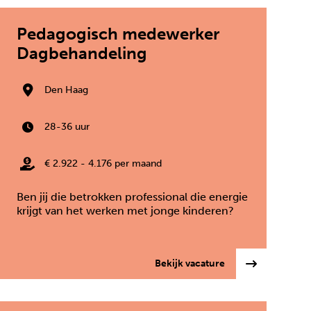
Pedagogisch medewerker
Dagbehandeling
Den Haag
28-36 uur
€ 2.922 - 4.176 per maand
Ben jij die betrokken professional die energie
krijgt van het werken met jonge kinderen?
bulante Jeugdzorg
: Pedagogisch me
Bekijk vacature