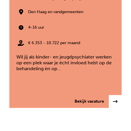
Den Haag en randgemeenten
4-16 uur
€ 6.353 - 10.722 per maand
Wil jij als kinder- en jeugdpsychiater werken
op een plek waar je ècht invloed hebt op de
behandeling èn op…
: Kinder- en 
Bekijk vacature