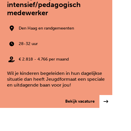
intensief/pedagogisch
medewerker
Den Haag en randgemeenten
28-32 uur
€ 2.818 - 4.766 per maand
Wil je kinderen begeleiden in hun dagelijkse
situatie dan heeft Jeugdformaat een speciale
en uitdagende baan voor jou!
jeugdpsychiater
: Vervangend gezi
Bekijk vacature