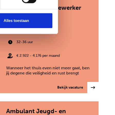
Pedagogisch medewerker
crisisopvang
Alles toestaan
Zoetermeer
32-36 uur
€ 2.922 - 4.176 per maand
Wanneer het thuis even niet meer gaat, ben
jij degene die veiligheid en rust brengt
chthouder
: Pedagogisch med
Bekijk vacature
Ambulant Jeugd- en