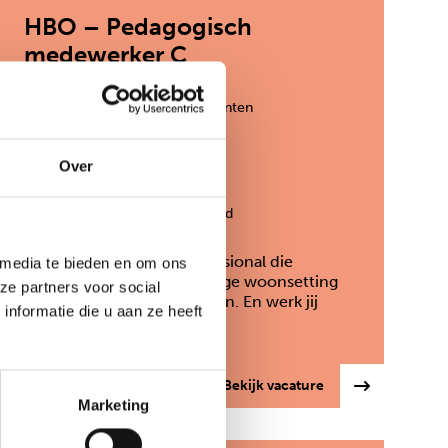
HBO – Pedagogisch
medewerker C
Den Haag en randgemeenten
32-36 uur
Over
€ 2.922 - 4.176 per maand
Ben jij de betrokken professional die
 media te bieden en om ons
jongeren in een kleinschalige woonsetting
ze partners voor social
verder helpt met zijn doelen. En werk jij
nformatie die u aan ze heeft
graag…
 medewerker logeerhuizen – tijdelijke functie
: HBO – Pedagogi
Bekijk vacature
Marketing