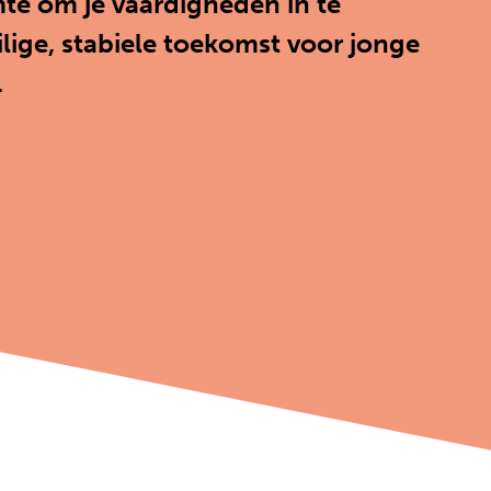
imte om je vaardigheden in te
lige, stabiele toekomst voor jonge
.