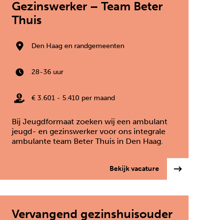
Gezinswerker – Team Beter
Thuis
Den Haag en randgemeenten
28-36 uur
€ 3.601 - 5.410 per maand
Bij Jeugdformaat zoeken wij een ambulant
jeugd- en gezinswerker voor ons integrale
ambulante team Beter Thuis in Den Haag.
h medewerker logeerhuizen/kleinschalig wonen
: Ambulant Jeugd-
Bekijk vacature
Vervangend gezinshuisouder