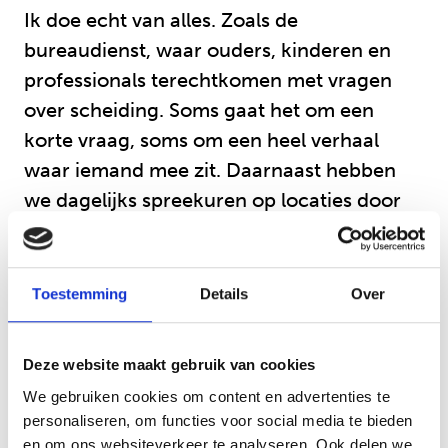
Ik doe echt van alles. Zoals de
bureaudienst, waar ouders, kinderen en
professionals terechtkomen met vragen
over scheiding. Soms gaat het om een
korte vraag, soms om een heel verhaal
waar iemand mee zit. Daarnaast hebben
we dagelijks spreekuren op locaties door
de regio. Daar kun je echt even de diepte in
met mensen, iets wat ik heel waardevol
vind.
Toestemming
Details
Over
Verder ben ik gebiedscoördinator voor
Deze website maakt gebruik van cookies
twee regio’s, geef ik trainingen aan
We gebruiken cookies om content en advertenties te
professionals, en begeleid ik samen met
personaliseren, om functies voor social media te bieden
collega’s kindgroepen waarin kinderen
en om ons websiteverkeer te analyseren. Ook delen we