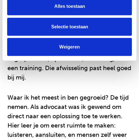
en hoe leef je die voor? Soms gaat dat snel,
Alles toestaan
soms met kleine stapjes, maar elk inzicht
dat ontstaat voelt als winst.
Selectie toestaan
Ik vind het werk leuk omdat geen dag
Weigeren
hetzelfde is. Je bent continu in beweging:
in gesprekken, op locaties, in overleg, of in
een training. Die afwisseling past heel goed
bij mij.
Waar ik het meest in ben gegroeid? De tijd
nemen. Als advocaat was ik gewend om
direct naar een oplossing toe te werken.
Hier leer je om eerst ruimte te maken:
luisteren, aansluiten, en mensen zelf weer