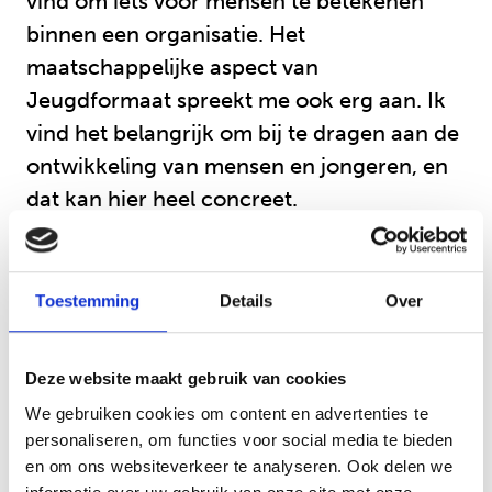
vind om iets voor mensen te betekenen
binnen een organisatie. Het
maatschappelijke aspect van
Jeugdformaat spreekt me ook erg aan. Ik
vind het belangrijk om bij te dragen aan de
ontwikkeling van mensen en jongeren, en
dat kan hier heel concreet.
Wat ik tot nu toe heb geleerd tijdens mijn
stage, is vooral initiatief nemen en mensen
Toestemming
Details
Over
aanspreken. Het team hier is heel gezellig
en behulpzaam. Iedereen steekt graag de
Deze website maakt gebruik van cookies
handen uit de mouwen en let erop dat je
We gebruiken cookies om content en advertenties te
op een goede manier kunt meedoen. De
personaliseren, om functies voor social media te bieden
vrijdagmiddagborrel met chips en cola is
en om ons websiteverkeer te analyseren. Ook delen we