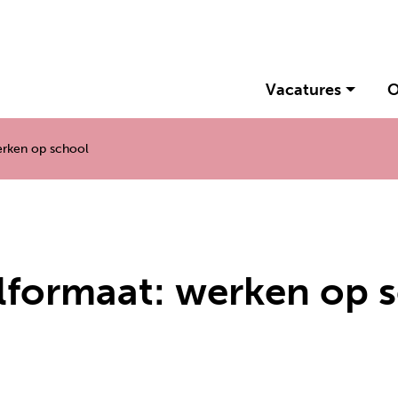
Vacatures
O
erken op school
olformaat: werken op 