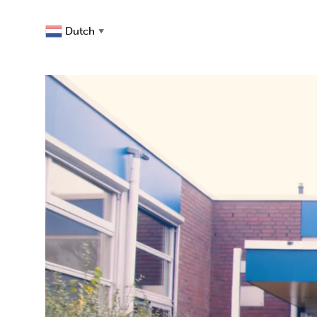
Dutch
▼