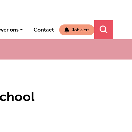
ver ons
Contact
Job alert
Navigati
school