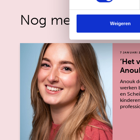
Nog meer om naar 
Weigeren
7 JANUARI 
‘Het 
Anou
Anouk de
werken 
en Schei
kindere
professi