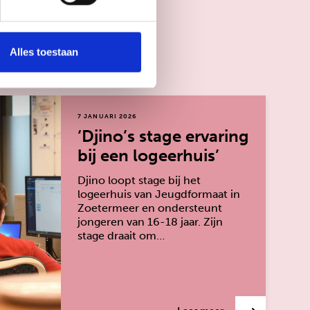
Alles toestaan
7 JANUARI 2026
‘Djino’s stage ervaring
bij een logeerhuis’
Djino loopt stage bij het
logeerhuis van Jeugdformaat in
Zoetermeer en ondersteunt
jongeren van 16-18 jaar. Zijn
stage draait om…
over: ‘Djino’s stage