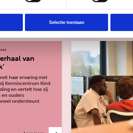
te kijken
Selectie toestaan
2026
verhaal van
k’
elt haar ervaring met
bij Kenniscentrum Kind
ding en vertelt hoe zij
n en ouders
oneel ondersteunt.
over: ‘Het verhaal van Anouk’