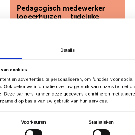
Pedagogisch medewerker
logeerhuizen – tijdelijke
functie
Den Haag
Details
30-32 uur
 van cookies
€ 2.922 - 4.176 per maand
ent en advertenties te personaliseren, om functies voor social
. Ook delen we informatie over uw gebruik van onze site met on
Zie jij de jongere achter het gedrag? Kom
werken in onze logeerhuizen en help
e. Deze partners kunnen deze gegevens combineren met andere i
jongeren bouwen aan een veilige toekomst.
erzameld op basis van uw gebruik van hun services.
: Pedagogisch
Bekijk vacature
Voorkeuren
Statistieken