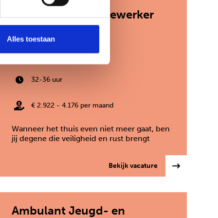
Pedagogisch medewerker
crisisopvang
Alles toestaan
Zoetermeer
32-36 uur
€ 2.922 - 4.176 per maand
Wanneer het thuis even niet meer gaat, ben
jij degene die veiligheid en rust brengt
chthouder
: Pedagogisch med
Bekijk vacature
Ambulant Jeugd- en