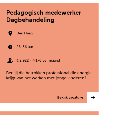
Pedagogisch medewerker
Dagbehandeling
Den Haag
28-36 uur
€ 2.922 - 4.176 per maand
Ben jij die betrokken professional die energie
krijgt van het werken met jonge kinderen?
bulante Jeugdzorg
: Pedagogisch me
Bekijk vacature