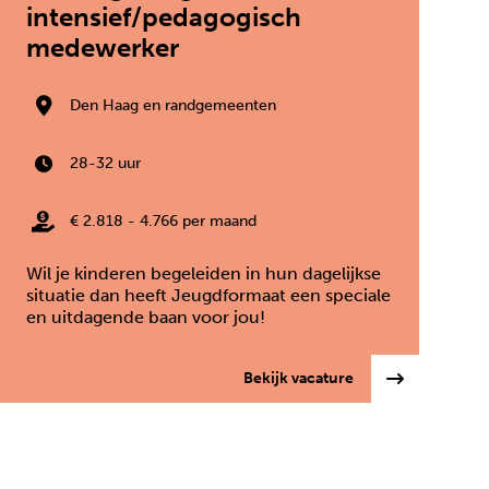
intensief/pedagogisch
medewerker
Den Haag en randgemeenten
28-32 uur
€ 2.818 - 4.766 per maand
Wil je kinderen begeleiden in hun dagelijkse
situatie dan heeft Jeugdformaat een speciale
en uitdagende baan voor jou!
jeugdpsychiater
: Vervangend gezi
Bekijk vacature