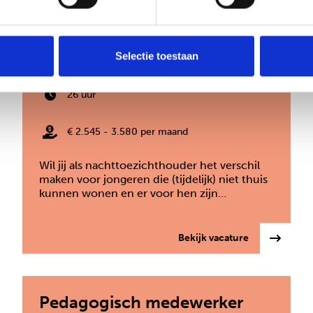
Nachttoezichthouder
Selectie toestaan
Den Haag
26 uur
€ 2.545 - 3.580 per maand
Wil jij als nachttoezichthouder het verschil
maken voor jongeren die (tijdelijk) niet thuis
kunnen wonen en er voor hen zijn…
: Nachttoezi
Bekijk vacature
Pedagogisch medewerker