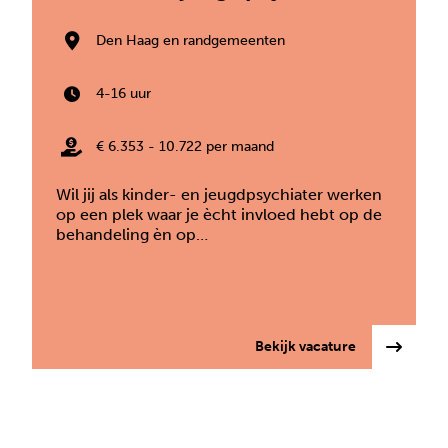
Den Haag en randgemeenten
4-16 uur
€ 6.353 - 10.722 per maand
Wil jij als kinder- en jeugdpsychiater werken
op een plek waar je ècht invloed hebt op de
behandeling èn op…
: Kinder- en 
Bekijk vacature