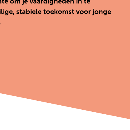
imte om je vaardigheden in te
lige, stabiele toekomst voor jonge
.