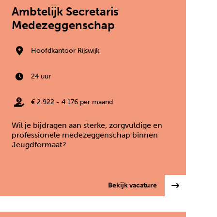
Ambtelijk Secretaris
Medezeggenschap
Hoofdkantoor Rijswijk
24 uur
€ 2.922 - 4.176 per maand
Wil je bijdragen aan sterke, zorgvuldige en
professionele medezeggenschap binnen
Jeugdformaat?
ondersteuner / Administratief Medewerker bij rondomJou
: Ambtelijk Secre
Bekijk vacature