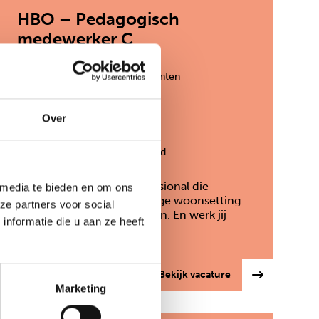
HBO – Pedagogisch
medewerker C
Den Haag en randgemeenten
32-36 uur
Over
€ 2.922 - 4.176 per maand
Ben jij de betrokken professional die
 media te bieden en om ons
jongeren in een kleinschalige woonsetting
ze partners voor social
verder helpt met zijn doelen. En werk jij
nformatie die u aan ze heeft
graag…
 medewerker logeerhuizen – tijdelijke functie
: HBO – Pedagogi
Bekijk vacature
Marketing