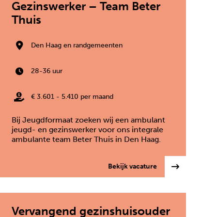
Gezinswerker – Team Beter
Thuis
Den Haag en randgemeenten
28-36 uur
€ 3.601 - 5.410 per maand
Bij Jeugdformaat zoeken wij een ambulant
jeugd- en gezinswerker voor ons integrale
ambulante team Beter Thuis in Den Haag.
h medewerker logeerhuizen/kleinschalig wonen
: Ambulant Jeugd-
Bekijk vacature
Vervangend gezinshuisouder